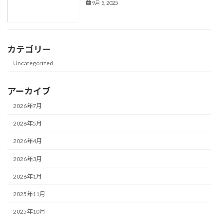
9月 5, 2025
カテゴリー
Uncategorized
アーカイブ
2026年7月
2026年5月
2026年4月
2026年3月
2026年1月
2025年11月
2025年10月