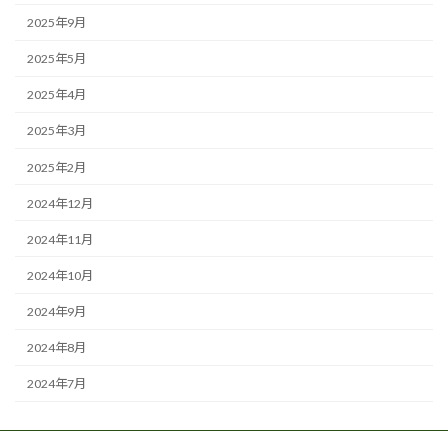
2025年9月
2025年5月
2025年4月
2025年3月
2025年2月
2024年12月
2024年11月
2024年10月
2024年9月
2024年8月
2024年7月