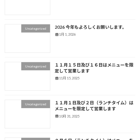
2026 今年もよろしくお願いします。
Uncategorized
1月 1, 2026
１１月１５日及び１６日はメニューを限
Uncategorized
定して営業します
11月 15, 2025
１１月１日及び２日（ランチタイム）は
Uncategorized
メニューを限定して営業します
10月 31, 2025